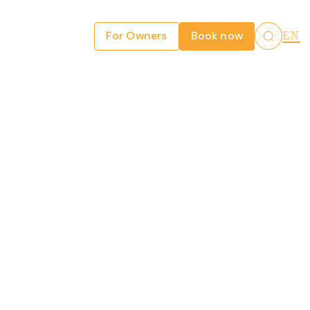
For Owners
Book now
EN