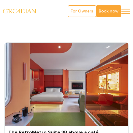
For Owners
Book now
The RetroMetro Suite 3B above a café