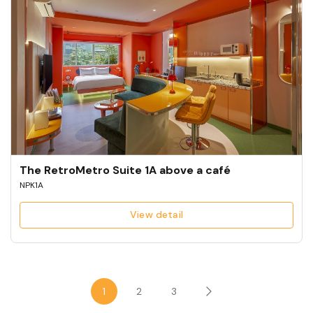
The RetroMetro Suite 1A above a café
NPK1A
View detail
1
2
3